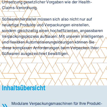
Umsetzung gesetzlicher Vorgaben wie der Health-
Claims-Verordnung.
Süßwaren­hersteller müssen sich also nicht nur auf
neuartige Produkte und Verpackungen einstellen,
sondern gleichzeitig einen hoch­effizienten, anpassbaren
Verpackungs­prozess aufbauen. Mit unseren intelligenten
und flexiblen Automatisierungs­lösungen können Sie
diese komplexen Anforderungen beim Verpacken Ihrer
Süßwaren ausgezeichnet bewältigen.
Inhaltsübersicht
Modulare Verpackungs­maschinen für Ihre Produkt­