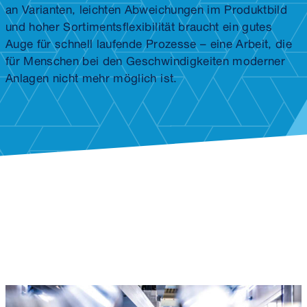
an Varianten, leichten Abweichungen im Produktbild
und hoher Sortiments­flexibilität braucht ein gutes
Auge für schnell laufende Prozesse – eine Arbeit, die
für Menschen bei den Geschwindigkeiten moderner
Anlagen nicht mehr möglich ist.