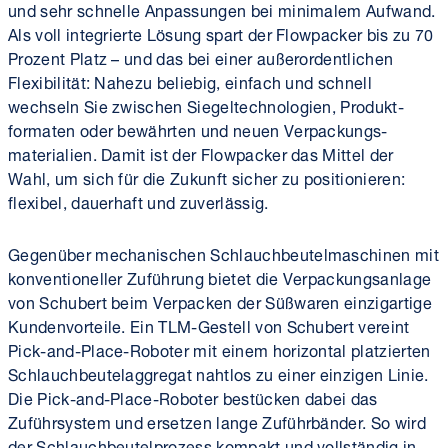
und sehr schnelle Anpassungen bei minimalem Aufwand.
Als voll integrierte Lösung spart der Flowpacker bis zu 70
Prozent Platz – und das bei einer außer­ordentlichen
Flexibilität: Nahezu beliebig, einfach und schnell
wechseln Sie zwischen Siegel­technologien, Produkt­
formaten oder bewährten und neuen Verpackungs­
materialien. Damit ist der Flowpacker das Mittel der
Wahl, um sich für die Zukunft sicher zu positionieren:
flexibel, dauerhaft und zuverlässig.
Gegenüber mechanischen Schlauch­beutel­maschinen mit
konventioneller Zuführung bietet die Verpackungs­anlage
von Schubert beim Verpacken der Süßwaren einzigartige
Kunden­vorteile. Ein TLM-Gestell von Schubert vereint
Pick-and-Place-Roboter mit einem horizontal platzierten
Schlauch­beutel­aggregat nahtlos zu einer einzigen Linie.
Die Pick-and-Place-Roboter bestücken dabei das
Zuführsystem und ersetzen lange Zuführbänder. So wird
der Schlauch­beutel­prozess kompakt und vollständig in