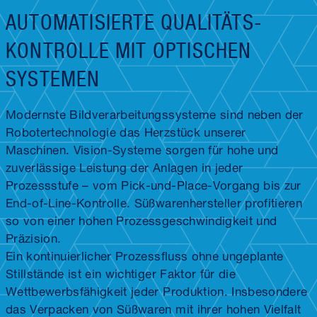
AUTOMATISIERTE QUALITÄTS­
KONTROLLE MIT OPTISCHEN
SYSTEMEN
Modernste Bild­verarbeitungs­systeme sind neben der
Roboter­technologie das Herzstück unserer
Maschinen. Vision-Systeme sorgen für hohe und
zuverlässige Leistung der Anlagen in jeder
Prozessstufe – vom Pick-und-Place-Vorgang bis zur
End-of-Line-Kontrolle. Süßwaren­hersteller profitieren
so von einer hohen Prozess­geschwindigkeit und
Präzision.
Ein kontinuierlicher Prozess­fluss ohne ungeplante
Stillstände ist ein wichtiger Faktor für die
Wettbewerbs­fähigkeit jeder Produktion. Insbesondere
das Verpacken von Süßwaren mit ihrer hohen Vielfalt