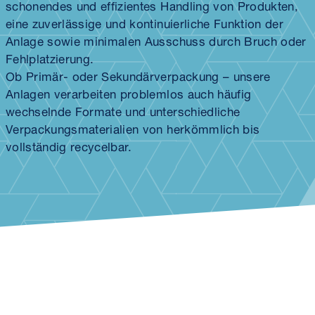
schonendes und effizientes Handling von Produkten,
eine zuverlässige und kontinuierliche Funktion der
Anlage sowie minimalen Ausschuss durch Bruch oder
Fehlplatzierung.
Ob Primär- oder Sekundär­verpackung – unsere
Anlagen verarbeiten problemlos auch häufig
wechselnde Formate und unterschiedliche
Verpackungs­materialien von herkömmlich bis
vollständig recycelbar.