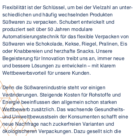
Flexibilität ist der Schlüssel, um bei der Vielzahl an unter­
schiedlichen und häufig wechselnden Produkten
Süßwaren zu verpacken. Schubert entwickelt und
produziert seit über 50 Jahren modulare
Automatisierungs­technik für das flexible Verpacken von
Süßwaren wie Schokolade, Kekse, Riegel, Pralinen, Eis
oder Knabbereien und herzhafte Snacks. Unsere
Begeisterung für Innovation treibt uns an, immer neue
und bessere Lösungen zu entwickeln – mit klarem
Wettbewerbs­vorteil für unsere Kunden.
Denn die Süßwaren­industrie steht vor einigen
Veränderungen. Steigende Kosten für Rohstoffe und
Energie beeinflussen den allgemein schon starken
Wettbewerb zusätzlich. Das wachsende Gesundheits-
und Umwelt­bewusstsein der Konsumenten schafft eine
neue Nachfrage nach zuckerfreien Varianten und
ökologischeren Verpackungen. Dazu gesellt sich die