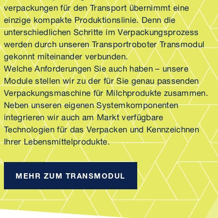
verpackungen für den Transport übernimmt eine
einzige kompakte Produktions­linie. Denn die
unterschiedlichen Schritte im Verpackungs­prozess
werden durch unseren Transport­roboter Transmodul
gekonnt miteinander verbunden.
Welche Anforderungen Sie auch haben – unsere
Module stellen wir zu der für Sie genau passenden
Verpackungs­maschine für Milch­produkte zusammen.
Neben unseren eigenen System­komponenten
integrieren wir auch am Markt verfügbare
Technologien für das Verpacken und Kenn­zeichnen
Ihrer Lebens­mittel­produkte.
MEHR ZUM TRANSMODUL