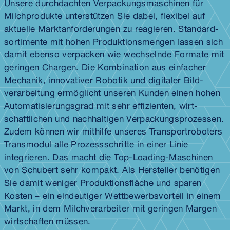
Unsere durch­dachten Verpackungs­maschinen für
Milch­produkte unterstützen Sie dabei, flexibel auf
aktuelle Markt­anforderungen zu reagieren. Standard­
sortimente mit hohen Produktions­mengen lassen sich
damit ebenso verpacken wie wechselnde Formate mit
geringen Chargen. Die Kombination aus einfacher
Mechanik, innovativer Robotik und digitaler Bild­
verarbeitung ermöglicht unseren Kunden einen hohen
Automatisierungs­grad mit sehr effizienten, wirt­
schaftlichen und nach­haltigen Verpackungs­prozessen.
Zudem können wir mithilfe unseres Transport­roboters
Transmodul alle Prozess­schritte in einer Linie
integrieren. Das macht die Top-Loading-Maschinen
von Schubert sehr kompakt. Als Hersteller benötigen
Sie damit weniger Produktions­fläche und sparen
Kosten – ein eindeutiger Wett­bewerbs­vorteil in einem
Markt, in dem Milch­verarbeiter mit geringen Margen
wirtschaften müssen.