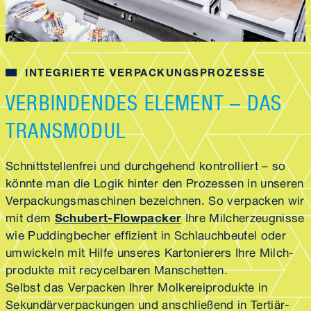
INTEGRIERTE VERPACKUNGSPROZESSE
VERBINDENDES ELEMENT – DAS
TRANSMODUL
Schnittstellen­frei und durchgehend kontrolliert – so
könnte man die Logik hinter den Prozessen in unseren
Verpackungs­maschinen bezeichnen. So verpacken wir
mit dem
Schubert-Flowpacker
Ihre Milch­erzeugnisse
wie Pudding­becher effizient in Schlauchbeutel oder
umwickeln mit Hilfe unseres Kartonierers Ihre Milch­
produkte mit recycel­baren Manschetten.
Selbst das Verpacken Ihrer Molkerei­produkte in
Sekundär­verpackungen und anschließend in Tertiär­