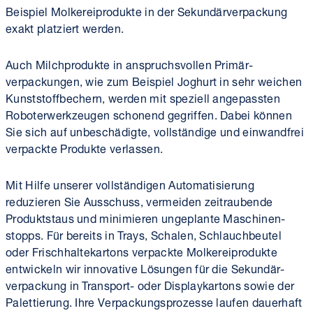
Beispiel Molkerei­produkte in der Sekundär­verpackung
exakt platziert werden.
Auch Milch­produkte in anspruchsvollen Primär­
verpackungen, wie zum Beispiel Joghurt in sehr weichen
Kunst­stoff­bechern, werden mit speziell angepassten
Roboter­werk­zeugen schonend gegriffen. Dabei können
Sie sich auf unbeschädigte, voll­ständige und einwand­frei
verpackte Produkte verlassen.
Mit Hilfe unserer vollständigen Auto­mat­isierung
reduzieren Sie Ausschuss, vermeiden zeit­raubende
Produkt­staus und minimieren ungeplante Maschinen­
stopps. Für bereits in Trays, Schalen, Schlauch­beutel
oder Frisch­halte­kartons verpackte Molkerei­produkte
entwickeln wir innovative Lösungen für die Sekundär­
verpackung in Transport- oder Display­kartons sowie der
Palettierung. Ihre Verpackungs­prozesse laufen dauerhaft