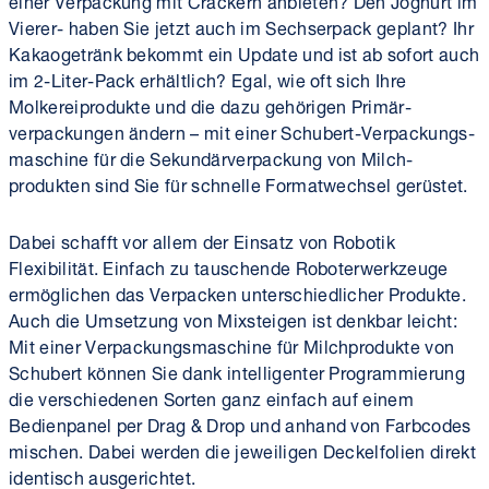
Vierer- haben Sie jetzt auch im Sechser­pack geplant? Ihr
Kakao­getränk bekommt ein Update und ist ab sofort auch
im 2-Liter-Pack erhältlich? Egal, wie oft sich Ihre
Molkerei­produkte und die dazu gehörigen Primär­
verpackungen ändern – mit einer Schubert-Verpackungs­
maschine für die Sekundär­verpackung von Milch­
produkten sind Sie für schnelle Format­wechsel gerüstet.
Dabei schafft vor allem der Einsatz von Robotik
Flexibilität. Einfach zu tauschende Roboter­werk­zeuge
ermöglichen das Ver­packen unter­schiedlicher Produkte.
Auch die Umsetzung von Mix­steigen ist denkbar leicht:
Mit einer Verpackungs­maschine für Milch­produkte von
Schubert können Sie dank intelligenter Programmierung
die verschiedenen Sorten ganz einfach auf einem
Bedien­panel per Drag & Drop und anhand von Farb­codes
mischen. Dabei werden die jeweiligen Deckel­folien direkt
identisch ausgerichtet.