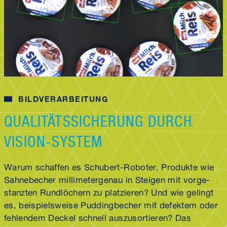
BILDVERARBEITUNG
QUALITÄTS­SICHERUNG DURCH
VISION-SYSTEM
Warum schaffen es Schubert-Roboter, Produkte wie
Sahne­becher millimeter­genau in Steigen mit vor­ge­
stanzten Rund­löchern zu platzieren? Und wie gelingt
es, beispiels­weise Pudding­becher mit defektem oder
fehlendem Deckel schnell aus­zu­sortieren? Das