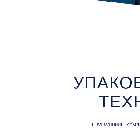
УПАКО
ТЕХ
TLM машины компа