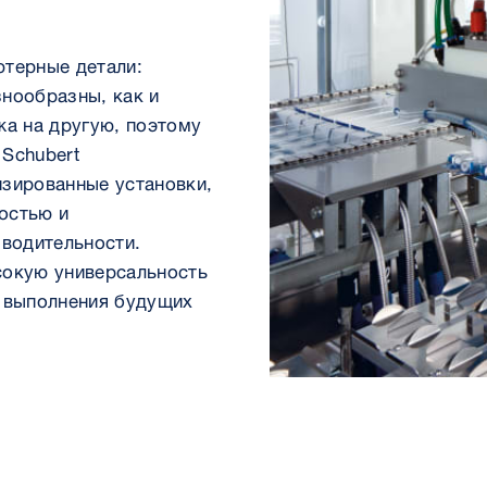
ютерные детали:
нообразны, как и
жа на другую, поэтому
Schubert
изированные установки,
остью и
водительности.
сокую универсальность
я выполнения будущих