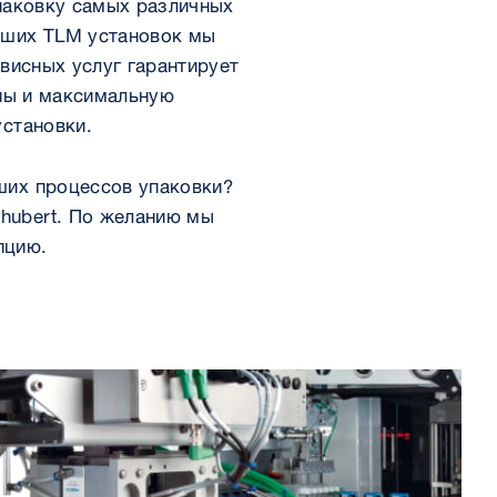
паковку самых различных
аших TLM установок мы
висных услуг гарантирует
ны и максимальную
установки.
ших процессов упаковки?
chubert. По желанию мы
пцию.