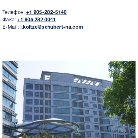
Телефон:
+1 905-282-5140
Факс:
+1 905 282 0041
E-Mail:
i.koltze@schubert-na.com