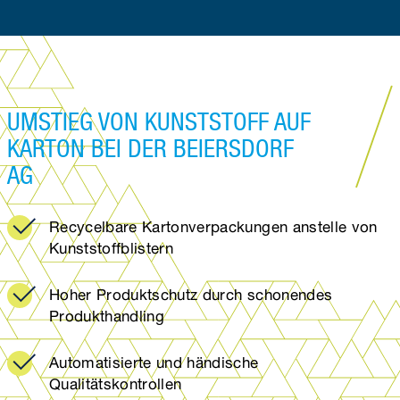
UMSTIEG VON KUNSTSTOFF AUF
KARTON BEI DER BEIERSDORF
AG
Recycelbare Kartonverpackungen anstelle von
Kunststoffblistern
Hoher Produktschutz durch schonendes
Produkthandling
Automatisierte und händische
Qualitätskontrollen